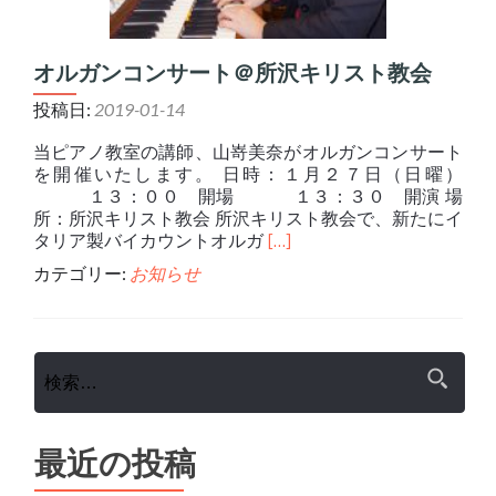
オルガンコンサート＠所沢キリスト教会
投稿日:
2019-01-14
当ピアノ教室の講師、山嵜美奈がオルガンコンサート
を開催いたします。 日時：１月２７日（日曜）
１３：００ 開場 １３：３０ 開演 場
所：所沢キリスト教会 所沢キリスト教会で、新たにイ
Read
タリア製バイカウントオルガ
[…]
more
カテゴリー:
お知らせ
about
オ
ル
ガ
検
ン
索:
コ
ン
サ
最近の投稿
ー
ト