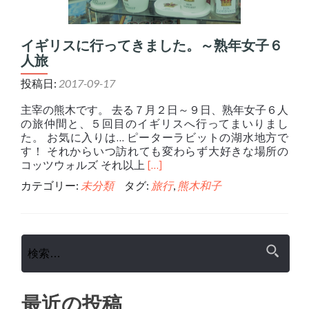
イギリスに行ってきました。～熟年女子６
人旅
投稿日:
2017-09-17
主宰の熊木です。 去る７月２日～９日、熟年女子６人
の旅仲間と、５回目のイギリスへ行ってまいりまし
た。 お気に入りは… ピーターラビットの湖水地方で
す！ それからいつ訪れても変わらず大好きな場所の
Read
コッツウォルズ それ以上
[…]
more
カテゴリー:
未分類
タグ:
旅行
,
熊木和子
about
イ
ギ
リ
検
ス
索:
に
行
っ
最近の投稿
て