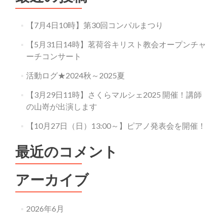
き
ま
し
【7月4日10時】第30回コンパルまつり
た。
～
【5月31日14時】茗荷谷キリスト教会オープンチャ
熟
ーチコンサート
年
女
活動ログ★2024秋～2025夏
子
６
【3月29日11時】さくらマルシェ2025 開催！講師
人
の山嵜が出演します
旅
【10月27日（日）13:00～】ピアノ発表会を開催！
最近のコメント
アーカイブ
2026年6月